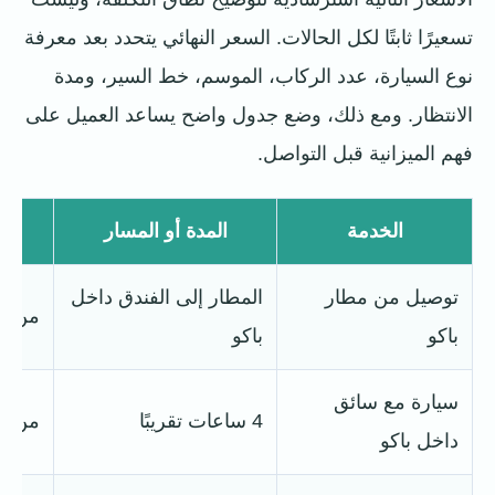
تسعيرًا ثابتًا لكل الحالات. السعر النهائي يتحدد بعد معرفة
نوع السيارة، عدد الركاب، الموسم، خط السير، ومدة
الانتظار. ومع ذلك، وضع جدول واضح يساعد العميل على
فهم الميزانية قبل التواصل.
الخدمة
المدة أو المسار
N
توصيل من مطار
المطار إلى الفندق داخل
من 45 AZN
باكو
باكو
سيارة مع سائق
4 ساعات تقريبًا
من 85 AZN
داخل باكو